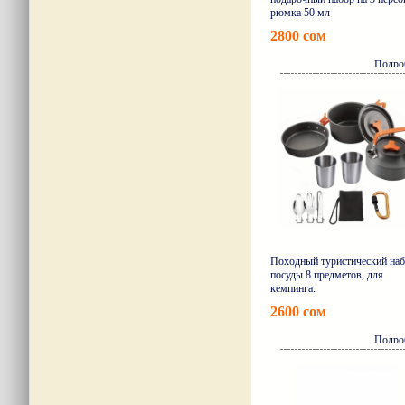
рюмка 50 мл
2800 сом
Подро
Походный туристический на
посуды 8 предметов, для
кемпинга.
2600 сом
Подро