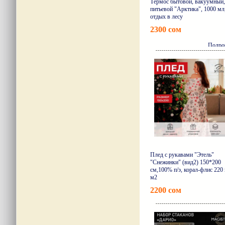
Термос бытовой, вакуумный,
питьевой "Арктика", 1000 мл
отдых в лесу
2300 сом
Подро
Плед с рукавами "Этель"
"Снежинки" (вид2) 150*200
см,100% п/э, корал-флис 220 
м2
2200 сом
Подро