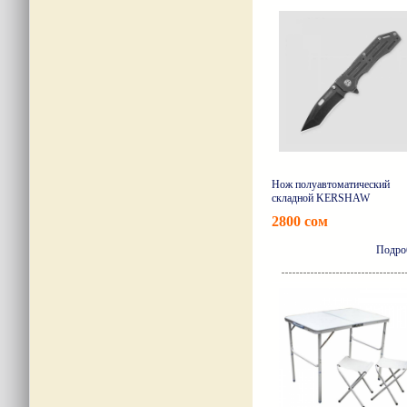
Нож полуавтоматический
складной KERSHAW
2800 сом
Подро