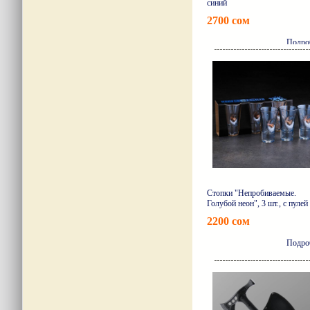
синий
2700 сом
Подро
Стопки "Непробиваемые.
Голубой неон", 3 шт., с пулей
2200 сом
Подро