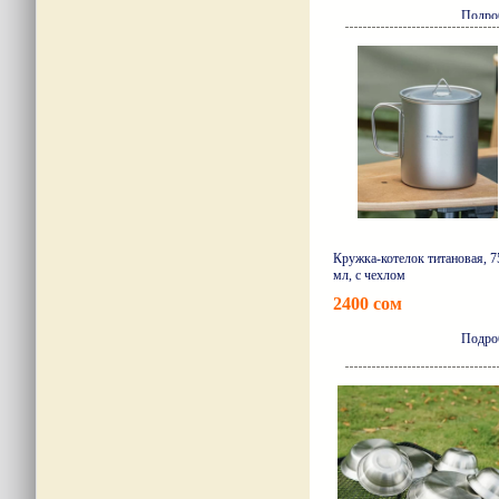
Подро
Кружка-котелок титановая, 7
мл, с чехлом
2400 сом
Подро