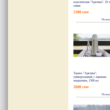
классическая "Арктика", 10 л
синяя
2300 сом
Подро
Термос "Арктика",
универсальный, с лаковым
покрытием, 1500 мл
2600 сом
Подро