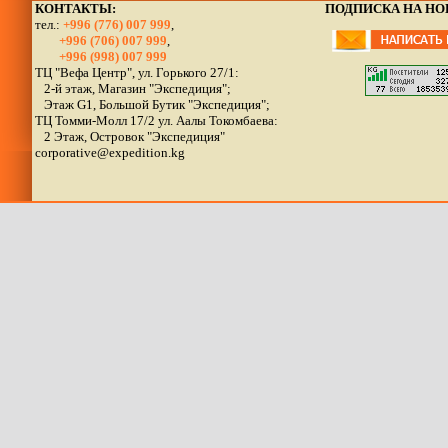
КОНТАКТЫ:
ПОДПИСКА НА Н
тел.:
+996 (776) 007 999
,
+996 (706) 007 999
,
+996 (998) 007 999
ТЦ "Вефа Центр", ул. Горького 27/1:
2-й этаж, Магазин "Экспедиция";
Этаж G1, Большой Бутик "Экспедиция";
ТЦ Томми-Молл 17/2 ул. Аалы Токомбаева:
2 Этаж, Островок "Экспедиция"
corporative@expedition.kg