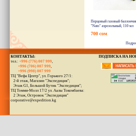
Перцовый газовый баллончи
"Nato" аэрозольный, 110 мл
700 сом
Подро
КОНТАКТЫ:
ПОДПИСКА НА Н
тел.:
+996 (776) 007 999
,
+996 (706) 007 999
,
+996 (998) 007 999
ТЦ "Вефа Центр", ул. Горького 27/1:
2-й этаж, Магазин "Экспедиция";
Этаж G1, Большой Бутик "Экспедиция";
ТЦ Томми-Молл 17/2 ул. Аалы Токомбаева:
2 Этаж, Островок "Экспедиция"
corporative@expedition.kg