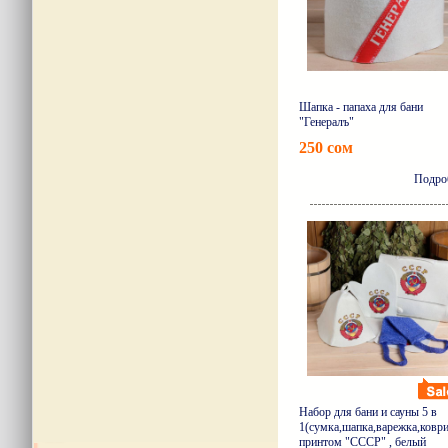
Шапка - папаха для бани
"Генералъ"
250 сом
Подро
Набор для бани и сауны 5 в
1(сумка,шапка,варежка,коври
принтом "СССР" , белый