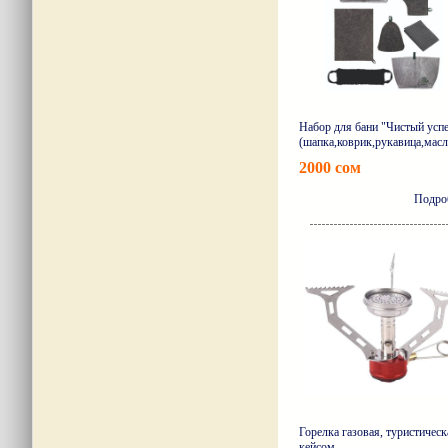
Набор для бани "Чистый усп
(шапка,коврик,рукавица,масл
2000 сом
Подро
Горелка газовая, туристическ
кейсом