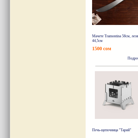
Мачете Tramontina 58см, лез
44,5см
1500 сом
Подро
Печь-щепочница "Тарий"