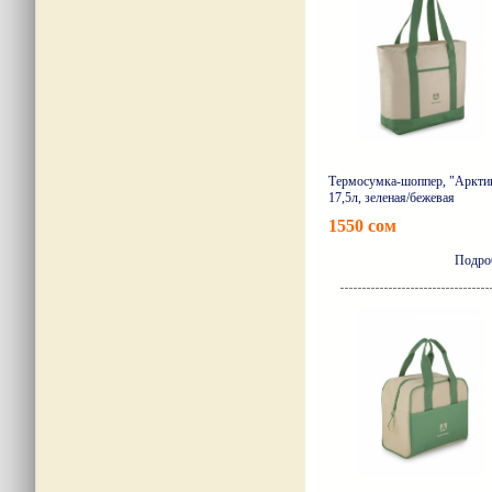
Термосумка-шоппер, "Арктик
17,5л, зеленая/бежевая
1550 сом
Подро