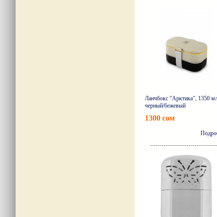
Ланчбокс "Арктика", 1350 мл
черный/бежевый
1300 сом
Подро