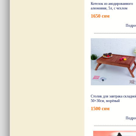
Котелок из анодированного
алюминия, 5л, с чехлом
1650 сом
Подро
Столик для завтрака складно
50×30см, морёный
1500 сом
Подро