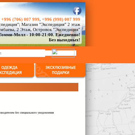
,
+996 (706) 007 999
,
+996 (998) 007 999
педиция"; Магазин "Экспедиция" 2 этаж
мбаева, 2 Этаж, Островок "Экспедиция"
Томми-Молл - 10:00-21:00. Ежедневно!
Без выходных!
зводителем без специального уведомления