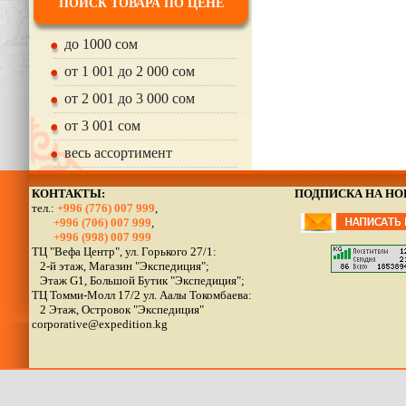
ПОИСК ТОВАРА ПО ЦЕНЕ
до 1000 сом
от 1 001 до 2 000 сом
от 2 001 до 3 000 сом
от 3 001 сом
весь ассортимент
КОНТАКТЫ:
ПОДПИСКА НА Н
тел.:
+996 (776) 007 999
,
+996 (706) 007 999
,
+996 (998) 007 999
ТЦ "Вефа Центр", ул. Горького 27/1:
2-й этаж, Магазин "Экспедиция";
Этаж G1, Большой Бутик "Экспедиция";
ТЦ Томми-Молл 17/2 ул. Аалы Токомбаева:
2 Этаж, Островок "Экспедиция"
corporative@expedition.kg