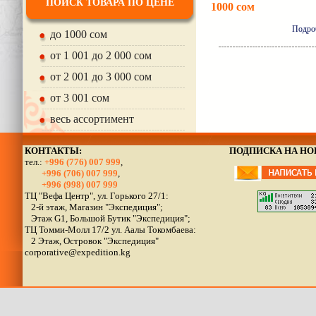
ПОИСК ТОВАРА ПО ЦЕНЕ
1000 сом
Подро
до 1000 сом
от 1 001 до 2 000 сом
от 2 001 до 3 000 сом
от 3 001 сом
весь ассортимент
КОНТАКТЫ:
ПОДПИСКА НА Н
тел.:
+996 (776) 007 999
,
+996 (706) 007 999
,
+996 (998) 007 999
ТЦ "Вефа Центр", ул. Горького 27/1:
2-й этаж, Магазин "Экспедиция";
Этаж G1, Большой Бутик "Экспедиция";
ТЦ Томми-Молл 17/2 ул. Аалы Токомбаева:
2 Этаж, Островок "Экспедиция"
corporative@expedition.kg